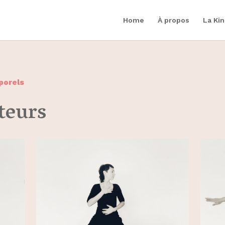
Home
À propos
La Ki
porels
teurs